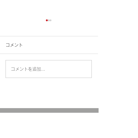
【令和8年9月】各種講
習 開催のお知らせ
コメント
青森県田子町にある青森県南
トレーニングセンターです🍎
令和8年9月に開催予定の講
コメントを追加…
技能講習科目追
習のご案内です。（8/6更
新） ※各講習の受講者数が
らせ
規定人数に満たない場合、講
習を中止させていただくこと
がございます。予めご了承願
います。 ≪申込方法≫ ①電
話予約（講習日の1か月前ま
で） ②申込書及び証明写真
の提出（下記リンクよりダウ