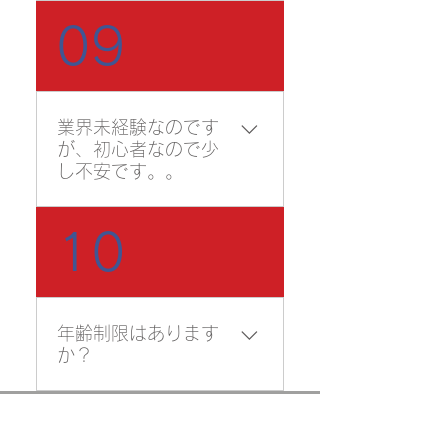
当センターで修了した資格
09
でしたら、一つにまとめる
事は可能になります。事前
にその旨をお伝え頂く必要
が御座いますので、申込受
業界未経験なのです
付や開催連絡等の連絡をし
が、初心者なので少
た際に当センターにお伝え
し不安です。。
ください。
当センターは、未経験の方
10
でも資格取得が出来るよ
う、わかりやすい指導を心
がけています。当センター
の強みは、現役の職人がリ
年齢制限はあります
アルな技術や知識を教え、
か？
受講生にとって現場で使え
る事を教えられる事です！
18歳未満でも受講は可能で
教材、資料など未経験者で
すが、修了証の交付は18歳
もわかりやすいようなもの