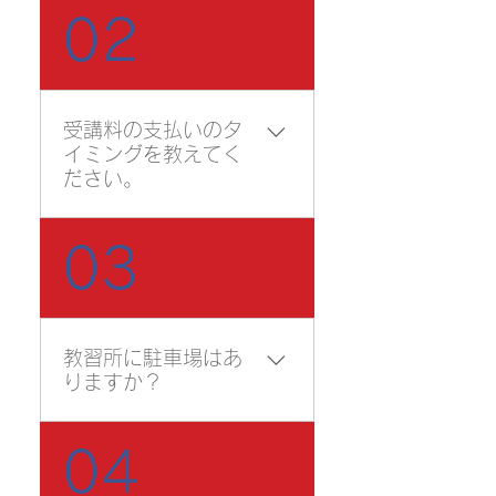
『流れ』 1.電話でお問合せ
02
2.お申込書、必要書類の郵
送 3.受講料のお支払い 4.受
付完了 申込受付をした後に
「受講案内」を送付させて
受講料の支払いのタ
頂きます。
イミングを教えてく
ださい。
お電話にて申込受付を頂い
03
た後、受講日２週間前まで
が入金期日となります。お
電話でもお気軽にお問合せ
下さい。
教習所に駐車場はあ
りますか？
お車でお越しいただけるよ
04
う、トレーニングセンター