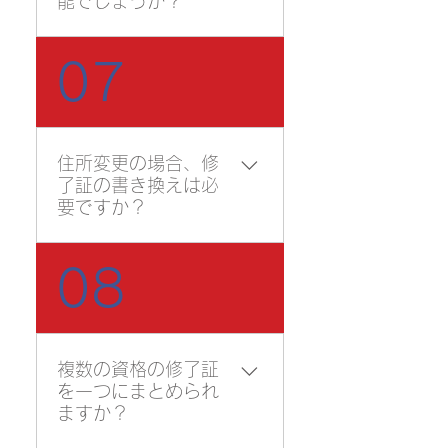
能でしょうか？
りますので、 申込受付後に
お送りする「受講案内」に
トレーニングセンターで発
記載している服装、持ち物
07
行した修了証は、 当センタ
の注意事項をご確認くださ
ーで再発行することができ
い。
ます。 まずはお電話にてお
問合せ下さい。
住所変更の場合、修
了証の書き換えは必
要ですか？
お引っ越しなどにより、住
08
所が変わった場合の、修了
証の書き換えは特に必要あ
りません。氏名に変更があ
る場合は書き換える必要が
複数の資格の修了証
ありますので、トレーニン
を一つにまとめられ
グセンターまでご連絡くだ
ますか？
さい。