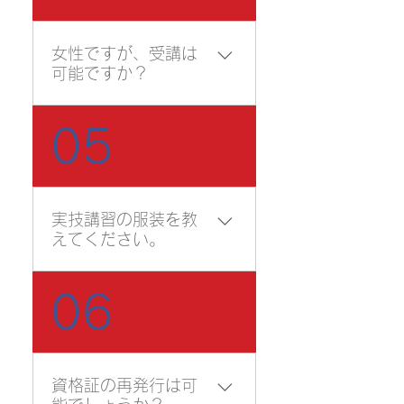
では、駐車場を完備してお
ります。ただし開始時間を
過ぎて到着してしまうと、
女性ですが、受講は
受講できなくなってしまい
可能ですか？
ます。 渋滞などもございま
すので、お時間に余裕を持
トレーニングセンターでは
ってお越しください。
05
女性の方も、受講は可能で
す。 公共交通機関で通われ
る女性の方に向けて、ヘル
メット等の貸し出しも行っ
実技講習の服装を教
ています。
えてください。
【全科目共通】 ・長袖、長
06
ズボン（作業着・動きやす
い服装・汚れても良い服
装） ・ヘルメット ・安全靴
・雨具（雨天時） 講習コー
資格証の再発行は可
スによって、持ち物が異な